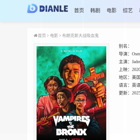
首页
韩剧
电影
综艺
首页
电影
布朗克斯大战吸血鬼
别名：
导演：
Osm
主演：
Jade
上映：
202
地区：
美
语言：
英
更新：
2025