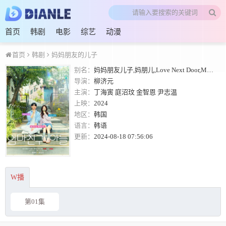
首页
韩剧
电影
综艺
动漫
首页
韩剧
妈妈朋友的儿子
别名：
妈妈朋友儿子,妈朋儿,Love Next Door,Mom's Friend's Son
导演：
柳济元
主演：
丁海寅
庭沼玟
金智恩
尹志温
上映：
2024
地区：
韩国
语言：
韩语
更新：
2024-08-18 07:56:06
W播
第01集