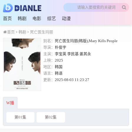
首页
韩剧
电影
综艺
动漫
首页
韩剧
死亡医生玛丽
别名：
死亡医生玛丽(韩版),Mary Kills People
导演：
朴俊宇
主演：
李宝英
李民基
姜其永
上映：
2025
地区：
韩国
语言：
韩语
更新：
2025-08-03 11:23:27
W播
第01集
第02集