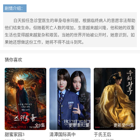
剧情介绍：
白天担任急诊室医生的单身母亲玛丽，根据临终病人的意愿非法帮助
他们结束生命。但随着死亡人数的增加，生意越来越兴隆，他和她的双重
生活也变得越来越复杂和艰苦。当她的世界开始被公开时，她意识到，如
果她还想做这份工作，她将不得不战斗到死。
猜你喜欢
全8集
更新至02集
更新至04集
甜蜜家园3
清潭国际高中
于氏王后